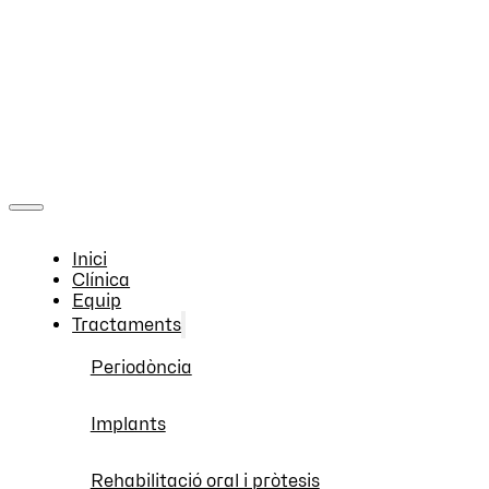
Inici
Clínica
Equip
Tractaments
Periodòncia
Implants
Rehabilitació oral i pròtesis