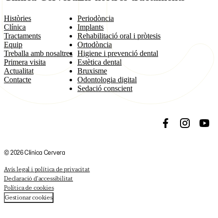
Històries
Periodòncia
Clínica
Implants
Tractaments
Rehabilitació oral i pròtesis
Equip
Ortodòncia
Treballa amb nosaltres
Higiene i prevenció dental
Primera visita
Estètica dental
Actualitat
Bruxisme
Contacte
Odontologia digital
Sedació conscient
Facebook
Instagram
YouT
© 2026 Clínica Cervera
Avís legal i política de privacitat
Declaració d’accessibilitat
Política de cookies
Gestionar cookies