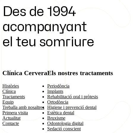
Des de 1994
acompanyant
el teu somriure
Clínica Cervera
Els nostres tractaments
Històries
Periodòncia
Clínica
Implants
Tractaments
Rehabilitació oral i pròtesis
Equip
Ortodòncia
Treballa amb nosaltres
Higiene i prevenció dental
Primera visita
Estètica dental
Actualitat
Bruxisme
Contacte
Odontologia digital
Sedació conscient