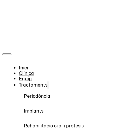
Inici
Clínica
Equip
Tractaments
Periodòncia
Implants
Rehabilitació oral i pròtesis