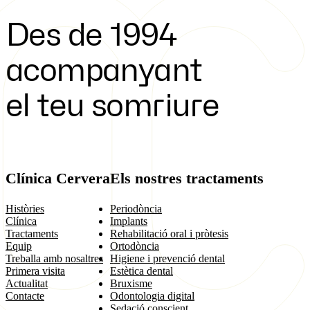
Des de 1994
acompanyant
el teu somriure
Clínica Cervera
Els nostres tractaments
Històries
Periodòncia
Clínica
Implants
Tractaments
Rehabilitació oral i pròtesis
Equip
Ortodòncia
Treballa amb nosaltres
Higiene i prevenció dental
Primera visita
Estètica dental
Actualitat
Bruxisme
Contacte
Odontologia digital
Sedació conscient