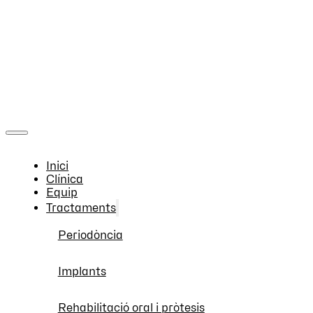
Inici
Clínica
Equip
Tractaments
Periodòncia
Implants
Rehabilitació oral i pròtesis