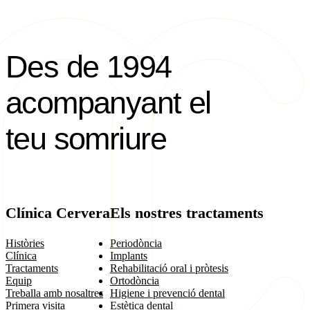
Des de 1994
acompanyant el
teu somriure
Clínica Cervera
Els nostres tractaments
Històries
Periodòncia
Clínica
Implants
Tractaments
Rehabilitació oral i pròtesis
Equip
Ortodòncia
Treballa amb nosaltres
Higiene i prevenció dental
Primera visita
Estètica dental