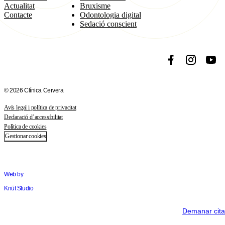
Actualitat
Bruxisme
Contacte
Odontologia digital
Sedació conscient
Facebook
Instagram
YouT
© 2026 Clínica Cervera
Avís legal i política de privacitat
Declaració d’accessibilitat
Política de cookies
Gestionar cookies
Web by
Knüt Studio
Demanar cita