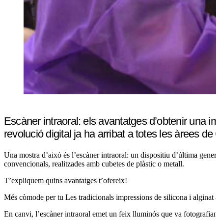
Escàner intraoral: els avantatges d’obtenir una i
revolució digital ja ha arribat a totes les àrees de
Una mostra d’això és l’escàner intraoral: un dispositiu d’última gener
convencionals, realitzades amb cubetes de plàstic o metall.
T’expliquem quins avantatges t’ofereix!
Més còmode per tu Les tradicionals impressions de silicona i alginat 
En canvi, l’escàner intraoral emet un feix lluminós que va fotografian