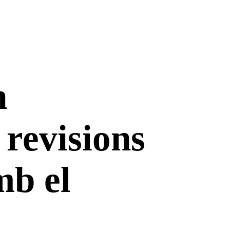
n
 revisions
mb el