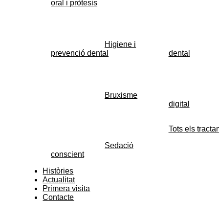
oral i pròtesis
Higiene i
prevenció dental
dental
Bruxisme
digital
Tots els tract
Sedació
conscient
Històries
Actualitat
Primera visita
Contacte