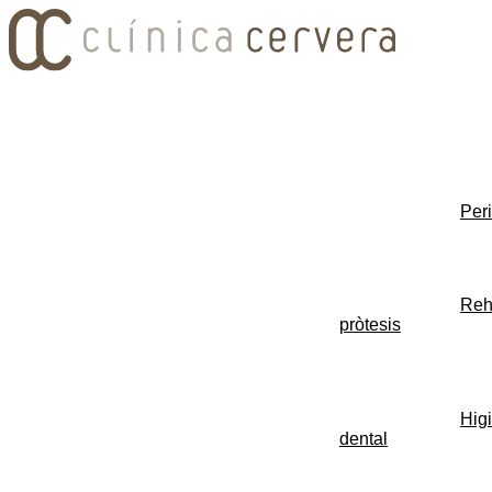
Per
Reha
pròtesis
Higi
dental