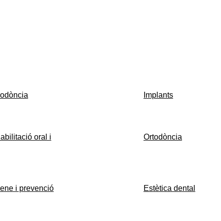
iodòncia
Implants
bilitació oral i
Ortodòncia
ene i prevenció
Estètica dental