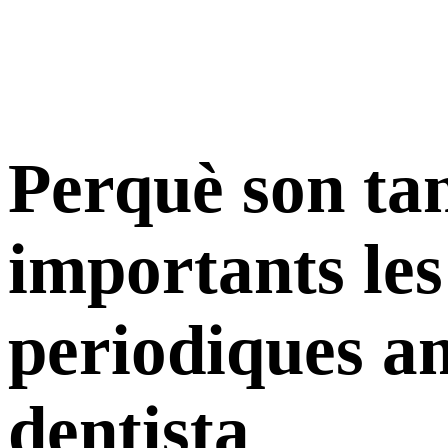
Perquè son ta
importants les
periodiques a
dentista