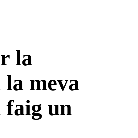
r la
a la meva
 faig un