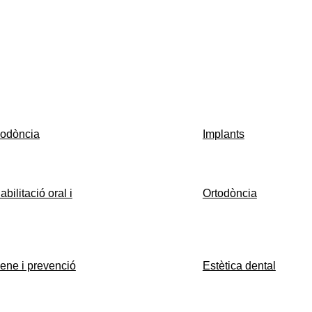
iodòncia
Implants
bilitació oral i
Ortodòncia
ene i prevenció
Estètica dental