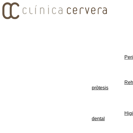
Per
Reha
pròtesis
Higi
dental