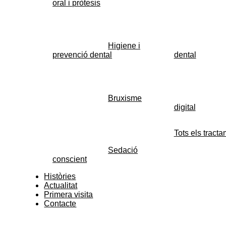
oral i pròtesis
Higiene i
prevenció dental
dental
Bruxisme
digital
Tots els tract
Sedació
conscient
Històries
Actualitat
Primera visita
Contacte