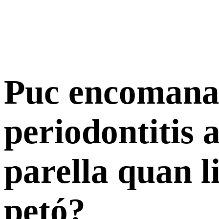
Puc encomana
periodontitis 
parella quan li
petó?