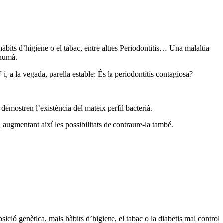
 hàbits d’higiene o el tabac, entre altres Periodontitis… Una malaltia
 humà.
i, a la vegada, parella estable: És la periodontitis contagiosa?
 demostren l’existència del mateix perfil bacterià.
, augmentant així les possibilitats de contraure-la també.
osició genètica, mals hàbits d’higiene, el tabac o la diabetis mal control