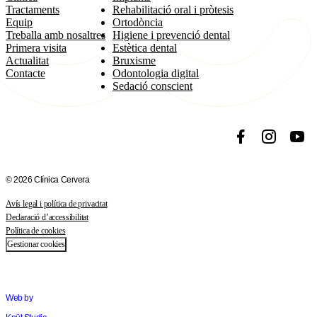
Tractaments
Rehabilitació oral i pròtesis
Equip
Ortodòncia
Treballa amb nosaltres
Higiene i prevenció dental
Primera visita
Estètica dental
Actualitat
Bruxisme
Contacte
Odontologia digital
Sedació conscient
Facebook
Instagram
YouT
© 2026 Clínica Cervera
Avís legal i política de privacitat
Declaració d’accessibilitat
Política de cookies
Gestionar cookies
Web by