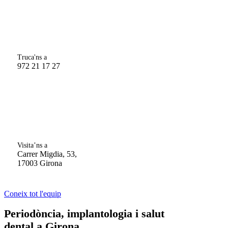
Truca'ns a
972 21 17 27
Visita’ns a
Carrer Migdia, 53,
17003 Girona
Coneix tot l'equip
Periodòncia, implantologia i salut
dental a Girona